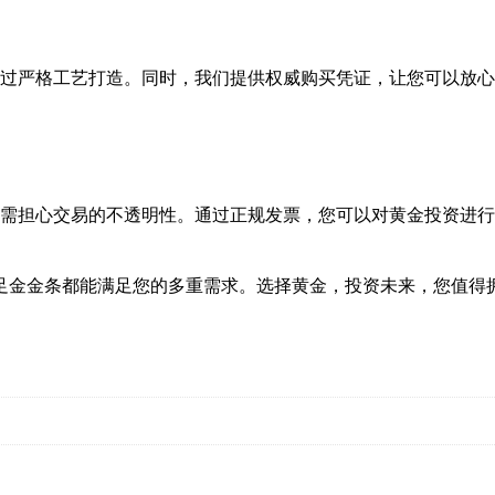
过严格工艺打造。同时，我们提供权威购买凭证，让您可以放心
需担心交易的不透明性。通过正规发票，您可以对黄金投资进行
9足金金条都能满足您的多重需求。选择黄金，投资未来，您值得