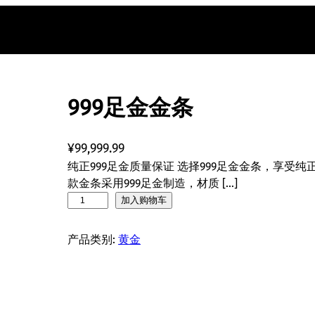
999足金金条
¥
99,999.99
纯正999足金质量保证 选择999足金金条，享受
款金条采用999足金制造，材质 […]
9
加入购物车
9
9
产品类别:
黄金
足
金
金
条