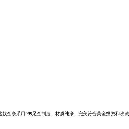
数
量
这款金条采用999足金制造，材质纯净，完美符合黄金投资和收