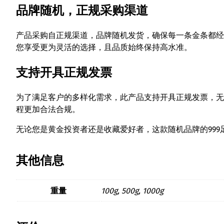
品牌随机，正规采购渠道
产品采购自正规渠道，品牌随机发货，确保每一条金条都经
您享受更为灵活的选择，且品质始终保持高水准。
支持开具正规发票
为了满足客户的多样化需求，此产品支持开具正规发票，无
程更加合法合规。
无论您是黄金投资者还是收藏爱好者，这款随机品牌的99
其他信息
重量
100g, 500g, 1000g