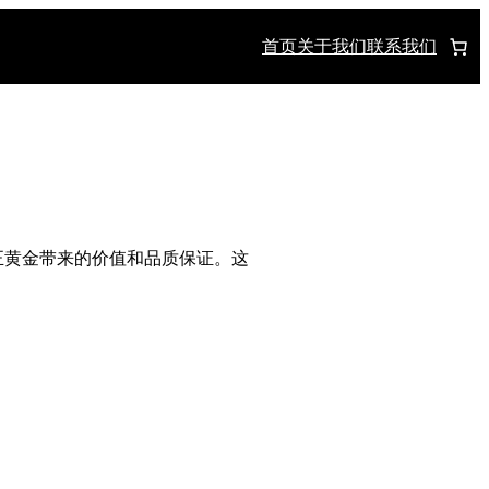
首页
关于我们
联系我们
纯正黄金带来的价值和品质保证。这